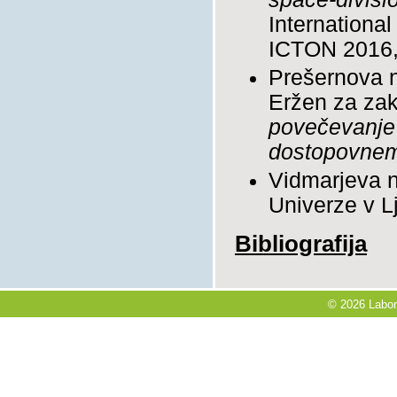
Internationa
ICTON 2016, T
Prešernova n
Eržen za zak
povečevanje 
dostopovnem
Vidmarjeva n
Univerze v L
Bibliografija
© 2026 Labora