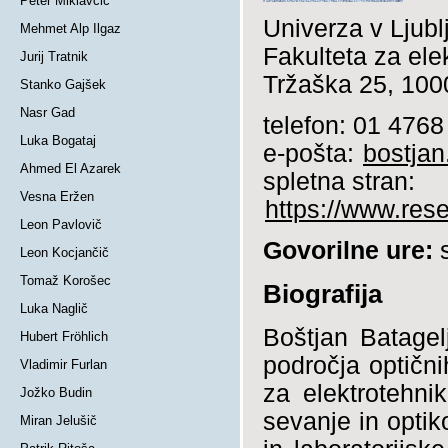
Peter Miklavčič
Univerza v Ljubl
Mehmet Alp Ilgaz
Fakulteta za ele
Jurij Tratnik
Tržaška 25, 1000
Stanko Gajšek
Nasr Gad
telefon: 01 4768
Luka Bogataj
e-pošta:
bostjan.
Ahmed El Azarek
spletna stran:
Vesna Eržen
https://www.rese
Leon Pavlovič
Govorilne ure:
s
Leon Kocjančič
Tomaž Korošec
Biografija
Luka Naglič
Boštjan Batagelj
Hubert Fröhlich
področja optični
Vladimir Furlan
za elektrotehni
Jožko Budin
sevanje in optik
Miran Jelušič