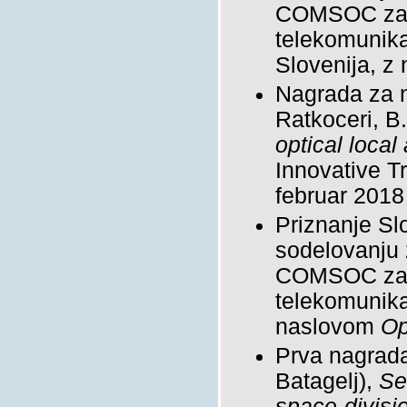
COMSOC za na
telekomunika
Slovenija, 
Nagrada za n
Ratkoceri, B
optical local
Innovative T
februar 2018
Priznanje Sl
sodelovanju 
COMSOC za na
telekomunika
naslovom
Op
Prva nagrada
Batagelj),
Se
space-divisio