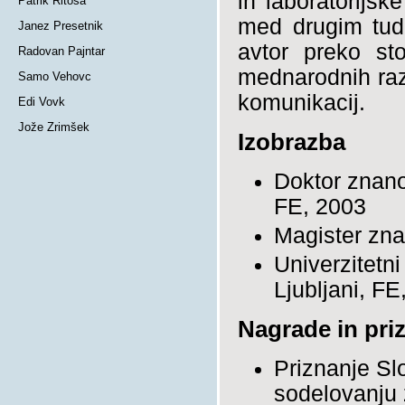
in laboratorijsk
Patrik Ritoša
med drugim tudi
Janez Presetnik
avtor preko st
Radovan Pajntar
mednarodnih razi
Samo Vehovc
komunikacij.
Edi Vovk
Jože Zrimšek
Izobrazba
Doktor znanos
FE, 2003
Magister zna
Univerzitetni
Ljubljani, FE
Nagrade in pri
Priznanje Sl
sodelovanju 