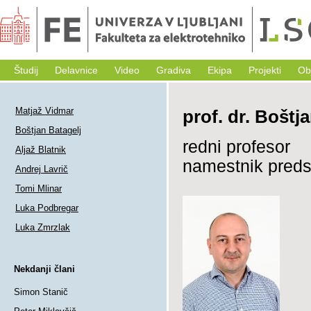
Študij
Delavnice
Video
Gradiva
Ekipa
Projekti
Ob
Matjaž Vidmar
prof. dr. Boštj
Boštjan Batagelj
redni profesor
Aljaž Blatnik
namestnik predst
Andrej Lavrič
Tomi Mlinar
Luka Podbregar
Luka Zmrzlak
Nekdanji člani
Simon Stanič