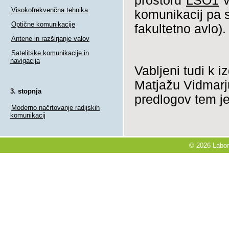
prostoru
LSO1
v
Visokofrekvenčna tehnika
komunikacij pa s
Optične komunikacije
fakultetno avlo).
Antene in razširjanje valov
Satelitske komunikacije in
navigacija
Vabljeni tudi k i
Matjažu Vidmarju
3. stopnja
predlogov tem j
Moderno načrtovanje radijskih
komunikacij
© 2026 Labora