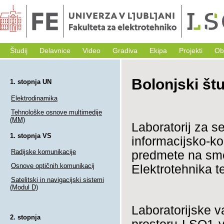
Študij
Delavnice
Video
Gradiva
Ekipa
Projekti
Ob
Bolonjski štu
1. stopnja UN
Elektrodinamika
Tehnološke osnove multimedije
(MM)
Laboratorij za s
1. stopnja VS
informacijsko-ko
Radijske komunikacije
predmete na smer
Osnove optičnih komunikacij
Elektrotehnika t
Satelitski in navigacijski sistemi
(Modul D)
Laboratorijske v
2. stopnja