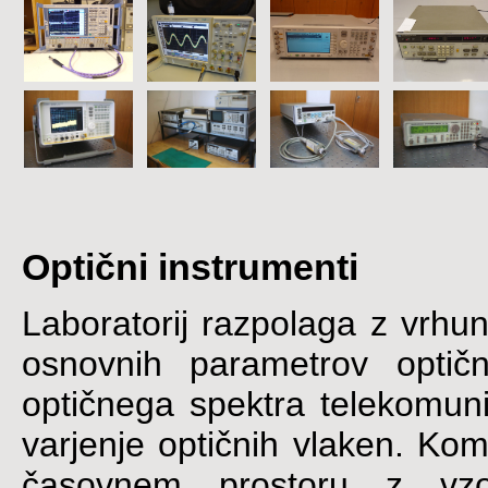
Optični instrumenti
Laboratorij razpolaga z vrhu
osnovnih parametrov optič
optičnega spektra telekomuni
varjenje optičnih vlaken. K
časovnem prostoru z vzo