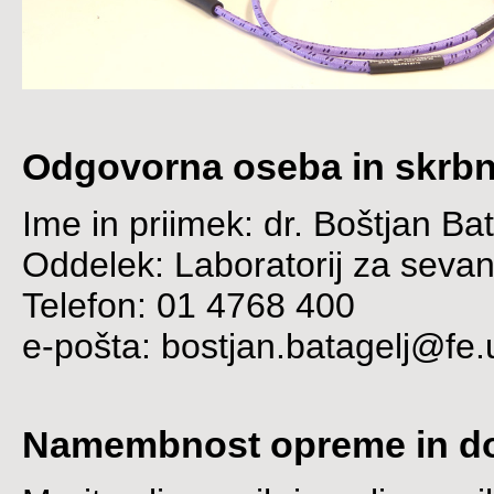
Odgovorna oseba in skrb
Ime in priimek: dr. Boštjan Bat
Oddelek: Laboratorij za sevanj
Telefon: 01 4768 400
e-pošta: bostjan.batagelj@fe.un
Namembnost opreme in do